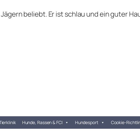
Jägern beliebt. Er ist schlau und ein guter 
Tierklinik
Hunde, Rassen & FCI
Hundesport
Cookie-Richtli