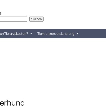
n
Suchen
ch Tierarztkosten?
Tierkrankenversicherung
nerhund