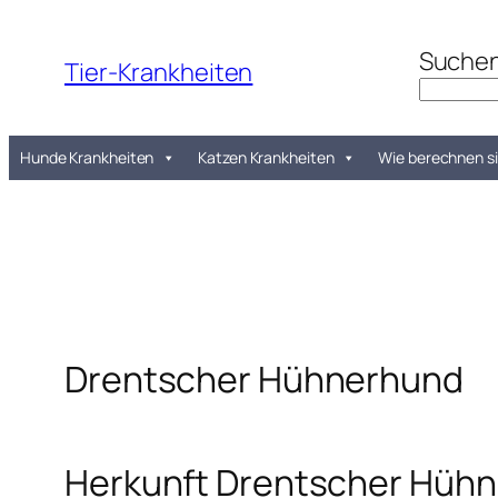
Zum
Inhalt
Suche
Tier-Krankheiten
springen
Hunde Krankheiten
Katzen Krankheiten
Wie berechnen si
Drentscher Hühnerhund
Herkunft Drentscher Hüh