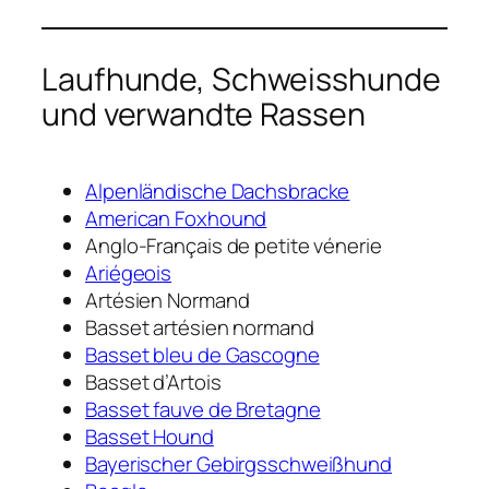
Laufhunde, Schweisshunde
und verwandte Rassen
Alpenländische Dachsbracke
American Foxhound
Anglo-Français de petite vénerie
Ariégeois
Artésien Normand
Basset artésien normand
Basset bleu de Gascogne
Basset d’Artois
Basset fauve de Bretagne
Basset Hound
Bayerischer Gebirgsschweißhund