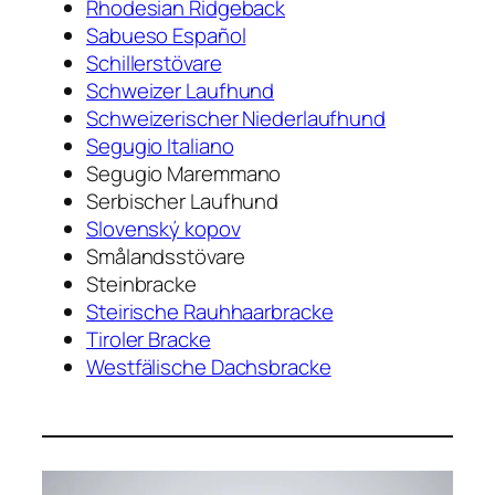
Rhodesian Ridgeback
Sabueso Español
Schillerstövare
Schweizer Laufhund
Schweizerischer Niederlaufhund
Segugio Italiano
Segugio Maremmano
Serbischer Laufhund
Slovenský kopov
Smålandsstövare
Steinbracke
Steirische Rauhhaarbracke
Tiroler Bracke
Westfälische Dachsbracke