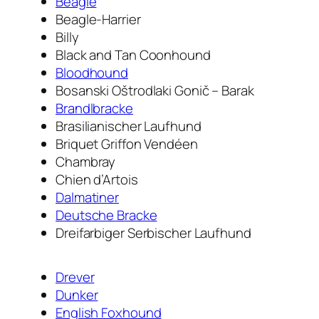
Beagle
Beagle-Harrier
Billy
Black and Tan Coonhound
Bloodhound
Bosanski Oštrodlaki Gonič – Barak
Brandlbracke
Brasilianischer Laufhund
Briquet Griffon Vendéen
Chambray
Chien d’Artois
Dalmatiner
Deutsche Bracke
Dreifarbiger Serbischer Laufhund
Drever
Dunker
English Foxhound