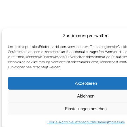
Zustimmung verwalten
Um dir ein optimales Erlebnis zu bieten, verwenden wir Technologien wie Cooki
Geräteinformationen zu speichern und/oder darauf zuzugreifen. Wenn du dies
zustimmst, können wir Daten wie das Surfverhalten oder eindeutige IDs auf die
Wenn du deine Zustimmung nicht erteilst oder zurückziehst, können bestimm
Funktionen beeinträchtigt werden.
Akzeptieren
Ablehnen
Einstellungen ansehen
Cookie-Richtlinie
Datenschutzerklärung
Impressum