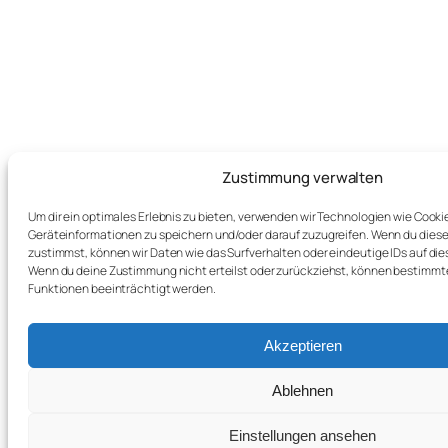
Zustimmung verwalten
Um dir ein optimales Erlebnis zu bieten, verwenden wir Technologien wie Cooki
Geräteinformationen zu speichern und/oder darauf zuzugreifen. Wenn du dies
zustimmst, können wir Daten wie das Surfverhalten oder eindeutige IDs auf die
Wenn du deine Zustimmung nicht erteilst oder zurückziehst, können bestimm
Funktionen beeinträchtigt werden.
Akzeptieren
Ablehnen
Einstellungen ansehen