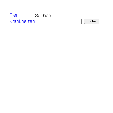
Zum
Inhalt
Tier-
Suchen
springen
Krankheiten
Suchen