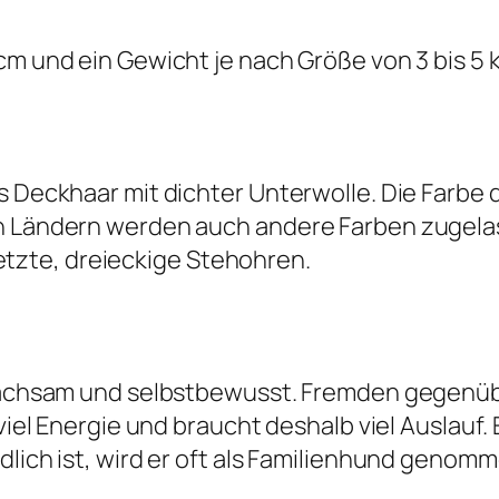
m und ein Gewicht je nach Größe von 3 bis 5 kg
s Deckhaar mit dichter Unterwolle. Die Farbe d
n Ländern werden auch andere Farben zugelass
zte, dreieckige Stehohren.
wachsam und selbstbewusst. Fremden gegenüber
 viel Energie und braucht deshalb viel Auslauf
dlich ist, wird er oft als Familienhund genomm