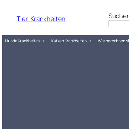
Zum
Inhalt
Suche
Tier-Krankheiten
springen
Hunde Krankheiten
Katzen Krankheiten
Wie berechnen si