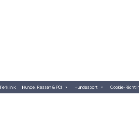
Tierklinik
Hunde, Rassen & FCI
Hundesport
Cookie-Richtli