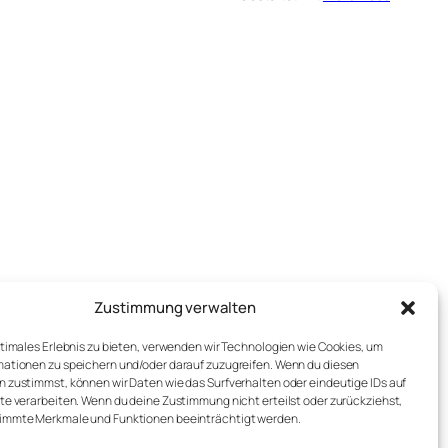
Zustimmung verwalten
ptimales Erlebnis zu bieten, verwenden wir Technologien wie Cookies, um
ationen zu speichern und/oder darauf zuzugreifen. Wenn du diesen
 zustimmst, können wir Daten wie das Surfverhalten oder eindeutige IDs auf
te verarbeiten. Wenn du deine Zustimmung nicht erteilst oder zurückziehst,
immte Merkmale und Funktionen beeinträchtigt werden.