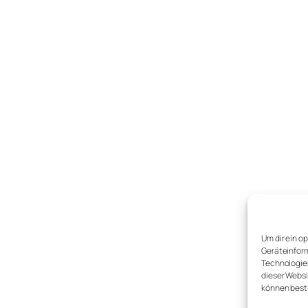
Um dir ein o
Geräteinform
Technologien
dieser Websi
können best