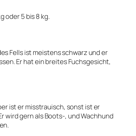
 oder 5 bis 8 kg.
es Fells ist meistens schwarz und er
en. Er hat ein breites Fuchsgesicht,
 ist er misstrauisch, sonst ist er
. Er wird gern als Boots-, und Wachhund
en.