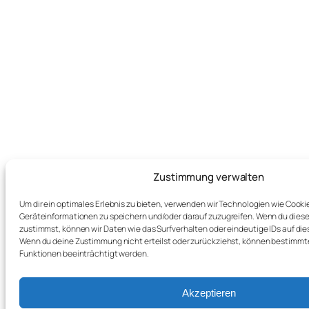
Zustimmung verwalten
Um dir ein optimales Erlebnis zu bieten, verwenden wir Technologien wie Cooki
Geräteinformationen zu speichern und/oder darauf zuzugreifen. Wenn du dies
zustimmst, können wir Daten wie das Surfverhalten oder eindeutige IDs auf die
Wenn du deine Zustimmung nicht erteilst oder zurückziehst, können bestimm
Funktionen beeinträchtigt werden.
Akzeptieren