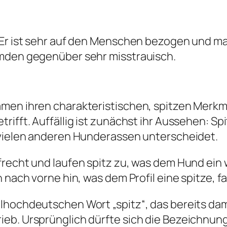
Er ist sehr auf den Menschen bezogen und mag 
emden gegenüber sehr misstrauisch.
amen ihren charakteristischen, spitzen Merk
rifft. Auffällig ist zunächst ihr Aussehen: S
 vielen anderen Hunderassen unterscheidet.
ufrecht und laufen spitz zu, was dem Hund 
 nach vorne hin, was dem Profil eine spitze, fa
hochdeutschen Wort „spitz“, das bereits damal
eb. Ursprünglich dürfte sich die Bezeichnung 