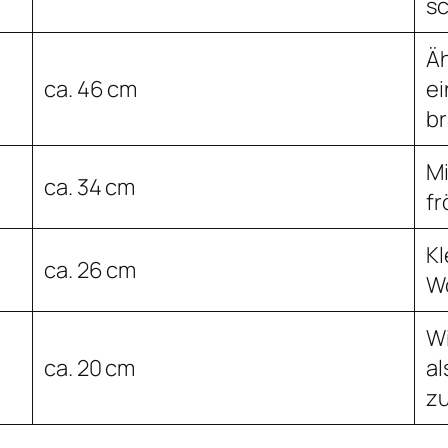
sc
Äh
ca. 46 cm
ei
b
Mi
ca. 34 cm
fr
Kl
ca. 26 cm
W
Wi
ca. 20 cm
al
z