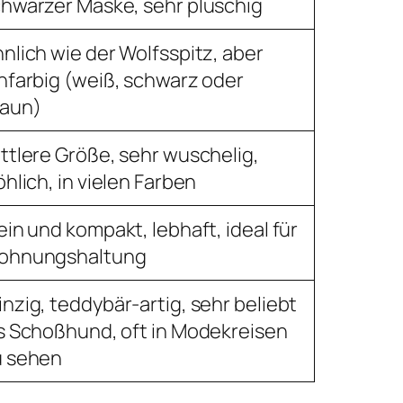
hwarzer Maske, sehr plüschig
nlich wie der Wolfsspitz, aber
nfarbig (weiß, schwarz oder
raun)
ttlere Größe, sehr wuschelig,
öhlich, in vielen Farben
ein und kompakt, lebhaft, ideal für
ohnungshaltung
nzig, teddybär-artig, sehr beliebt
s Schoßhund, oft in Modekreisen
u sehen