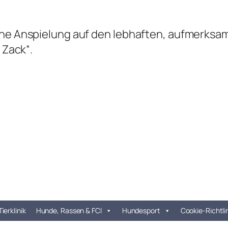
ine Anspielung auf den lebhaften, aufmerksam
 Zack“.
Tierklinik
Hunde, Rassen & FCI
Hundesport
Cookie-Richtli