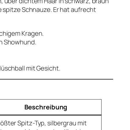
n, über dichtem Haar in schwarz, braun
e spitze Schnauze. Er hat aufrecht
uschigem Kragen.
ein Showhund.
Plüschball mit Gesicht.
Beschreibung
ößter Spitz-Typ, silbergrau mit