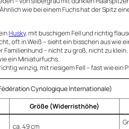
eden – von silbergrau mit dunklen Haarspitze
Ähnlich wie bei einem Fuchs hat der Spitz ein
 ein
Husky
, mit buschigem Fell und richtig fla
cht, oft in Weiß – sieht ein bisschen aus wie 
er Familienhund – nicht zu groß, nicht zu klein.
 wie ein Miniaturfuchs.
richtig winzig, mit riesigem Fell – fast wie ein 
Fédération Cynologique Internationale)
Größe (Widerristhöhe)
Gr
ca. 49 cm