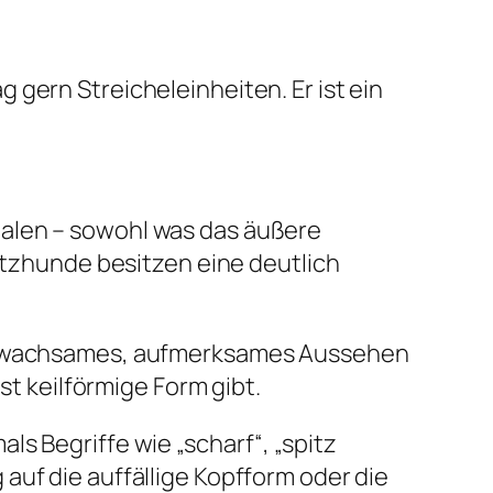
gern Streicheleinheiten. Er ist ein
malen – sowohl was das äußere
pitzhunde besitzen eine deutlich
ein wachsames, aufmerksames Aussehen
st keilförmige Form gibt.
s Begriffe wie „scharf“, „spitz
auf die auffällige Kopfform oder die