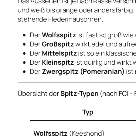
Das Aussehen ist je nach Rasse verschi
und weiß bis orange oder andersfarbig. 
stehende Fledermausohren.
Der
Wolfsspitz
ist fast so groß wie
Der
Großspitz
wirkt edel und aufre
Der
Mittelspitz
ist so ein klassisch
Der
Kleinspitz
ist quirlig und wirkt
Der
Zwergspitz (Pomeranian)
ist 
Übersicht der
Spitz-Typen
(nach FCI – 
Typ
Wolfsspitz
(Keeshond)