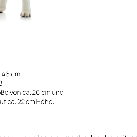
. 46 cm,
ß,
öße von ca. 26 cm und
uf ca. 22 cm Höhe.